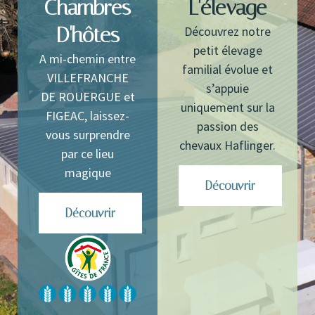
Chambres
L'élevage
D'hôtes
Découvrez notre
petit élevage
A mi-chemin entre
familial évolue et
VILLEFRANCHE
s’appuie
DE ROUERGUE et
uniquement sur la
FIGEAC, laissez-
passion des
vous surprendre
chevaux Haflinger.
par ce lieu
magique
Découvrir
Découvrir